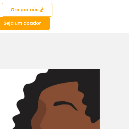
Ore por nós
Seja um doador