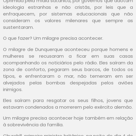
Oprimida pela mídia satânica, por governos que adotam
ideologia estranhas e não cristãs, por leis que a
enfraquecem, por sistemas educacionais que não
consideram os valores milenares que sempre as
sustentaram.
O que fazer? Um milagre precisa acontecer.
O milagre de Dunquerque aconteceu porque homens e
mulheres se recusaram a ficar em suas casas
acompanhando os noticiários pelo rádio. Eles saíram da
zona de conforto, pegaram seus barcos, de todos os
tipos, e enfrentaram o mar, não temeram em ser
alvejados pelas bombas despejadas pelos aviões
inimigos.
Eles saíram para resgatar os seus filhos, jovens que
estavam condenados a morrerem pelo exército alemão.
Um milagre precisa acontecer hoje também em relação
à sobrevivência da família.
Churchill, primeiro ministro britânico, na noite do dia 4 de