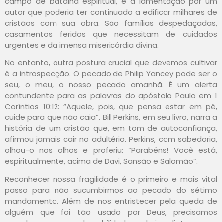
campo de batalha espiritual, e a lamentação por um
autor que poderia ter continuado a edificar milhares de
cristãos com sua obra. São famílias despedaçadas,
casamentos feridos que necessitam de cuidados
urgentes e da imensa misericórdia divina.
No entanto, outra postura crucial que devemos cultivar
é a introspecção. O pecado de Philip Yancey pode ser o
seu, o meu, o nosso pecado amanhã. É um alerta
contundente para as palavras do apóstolo Paulo em 1
Coríntios 10:12: “Aquele, pois, que pensa estar em pé,
cuide para que não caia”. Bill Perkins, em seu livro, narra a
história de um cristão que, em tom de autoconfiança,
afirmou jamais cair no adultério. Perkins, com sabedoria,
olhou-o nos olhos e proferiu: “Parabéns! Você está,
espiritualmente, acima de Davi, Sansão e Salomão”.
Reconhecer nossa fragilidade é o primeiro e mais vital
passo para não sucumbirmos ao pecado do sétimo
mandamento. Além de nos entristecer pela queda de
alguém que foi tão usado por Deus, precisamos