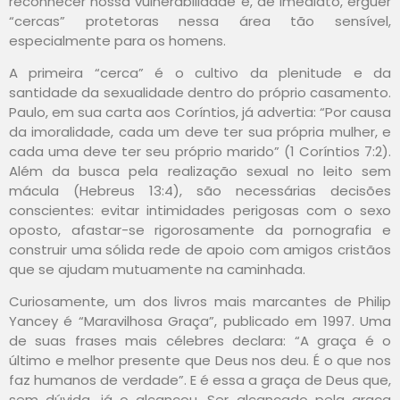
reconhecer nossa vulnerabilidade e, de imediato, erguer
“cercas” protetoras nessa área tão sensível,
especialmente para os homens.
A primeira “cerca” é o cultivo da plenitude e da
santidade da sexualidade dentro do próprio casamento.
Paulo, em sua carta aos Coríntios, já advertia: “Por causa
da imoralidade, cada um deve ter sua própria mulher, e
cada uma deve ter seu próprio marido” (1 Coríntios 7:2).
Além da busca pela realização sexual no leito sem
mácula (Hebreus 13:4), são necessárias decisões
conscientes: evitar intimidades perigosas com o sexo
oposto, afastar-se rigorosamente da pornografia e
construir uma sólida rede de apoio com amigos cristãos
que se ajudam mutuamente na caminhada.
Curiosamente, um dos livros mais marcantes de Philip
Yancey é “Maravilhosa Graça”, publicado em 1997. Uma
de suas frases mais célebres declara: “A graça é o
último e melhor presente que Deus nos deu. É o que nos
faz humanos de verdade”. E é essa a graça de Deus que,
sem dúvida, já o alcançou. Ser alcançado pela graça