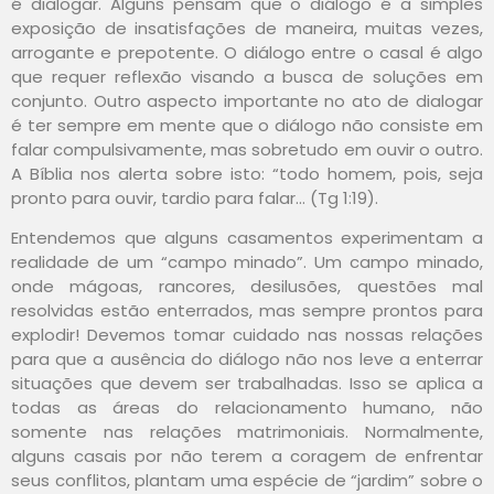
é dialogar. Alguns pensam que o diálogo é a simples
exposição de insatisfações de maneira, muitas vezes,
arrogante e prepotente. O diálogo entre o casal é algo
que requer reflexão visando a busca de soluções em
conjunto. Outro aspecto importante no ato de dialogar
é ter sempre em mente que o diálogo não consiste em
falar compulsivamente, mas sobretudo em ouvir o outro.
A Bíblia nos alerta sobre isto: “todo homem, pois, seja
pronto para ouvir, tardio para falar… (Tg 1:19).
Entendemos que alguns casamentos experimentam a
realidade de um “campo minado”. Um campo minado,
onde mágoas, rancores, desilusões, questões mal
resolvidas estão enterrados, mas sempre prontos para
explodir! Devemos tomar cuidado nas nossas relações
para que a ausência do diálogo não nos leve a enterrar
situações que devem ser trabalhadas. Isso se aplica a
todas as áreas do relacionamento humano, não
somente nas relações matrimoniais. Normalmente,
alguns casais por não terem a coragem de enfrentar
seus conflitos, plantam uma espécie de “jardim” sobre o