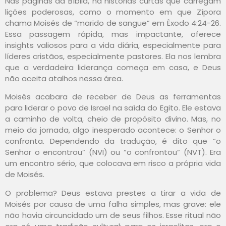
Nas páginas da Bíblia, há histórias curtas que carregam
lições poderosas, como o momento em que Zípora
chama Moisés de “marido de sangue” em Êxodo 4:24-26.
Essa passagem rápida, mas impactante, oferece
insights valiosos para a vida diária, especialmente para
líderes cristãos, especialmente pastores. Ela nos lembra
que a verdadeira liderança começa em casa, e Deus
não aceita atalhos nessa área.
Moisés acabara de receber de Deus as ferramentas
para liderar o povo de Israel na saída do Egito. Ele estava
a caminho de volta, cheio de propósito divino. Mas, no
meio da jornada, algo inesperado acontece: o Senhor o
confronta. Dependendo da tradução, é dito que “o
Senhor o encontrou” (NVI) ou “o confrontou” (NVT). Era
um encontro sério, que colocava em risco a própria vida
de Moisés.
O problema? Deus estava prestes a tirar a vida de
Moisés por causa de uma falha simples, mas grave: ele
não havia circuncidado um de seus filhos. Esse ritual não