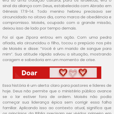
era só uma tradição cultural; para os israelitas, era o
sinal da aliança com Deus, estabelecida com Abraão em
Gênesis 17:9-14. Todo menino hebreu precisava ser
circuncidado no oitavo dia, como marca de obediência e
compromisso. Moisés, ocupado com a grande missão,
deixou isso de lado por tempo demais.
Foi aí que Zípora entrou em ação. Com uma pedra
afiada, ela circuncidou o filho, tocou o prepúcio nos pés
de Moisés e disse: “Você é um marido de sangue para
mim”. Sua atitude rápida salvou a situação, mostrando
coragem e sabedoria em um momento de crise.
Essa história é um alerta claro para pastores e líderes de
hoje. Deus não permite que o ministério público avance
se o lar estiver fora de ordem. Moisés não podia
começar sua liderança épica sem corrigir essa falha
familiar. Aplicando isso ao contexto atual, significa que
os princípios da Bíblia precisam ser vividos primeiro em