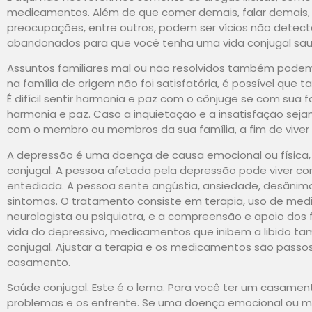
medicamentos. Além de que comer demais, falar demais, 
preocupações, entre outros, podem ser vícios não detec
abandonados para que você tenha uma vida conjugal sau
Assuntos familiares mal ou não resolvidos também podem 
na família de origem não foi satisfatória, é possível que 
É difícil sentir harmonia e paz com o cônjuge se com sua 
harmonia e paz. Caso a inquietação e a insatisfação seja
com o membro ou membros da sua família, a fim de vive
A depressão é uma doença de causa emocional ou física,
conjugal. A pessoa afetada pela depressão pode viver cons
entediada. A pessoa sente angústia, ansiedade, desânimo,
sintomas. O tratamento consiste em terapia, uso de m
neurologista ou psiquiatra, e a compreensão e apoio dos f
vida do depressivo, medicamentos que inibem a libido ta
conjugal. Ajustar a terapia e os medicamentos são passo
casamento.
Saúde conjugal. Este é o lema. Para você ter um casamen
problemas e os enfrente. Se uma doença emocional ou men