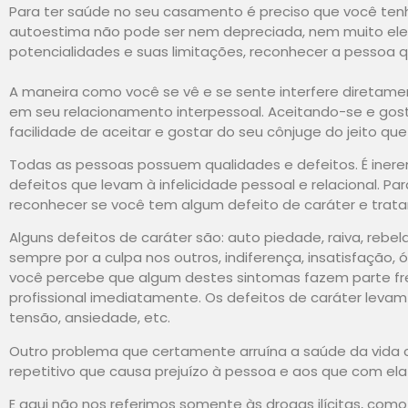
Para ter saúde no seu casamento é preciso que você ten
autoestima não pode ser nem depreciada, nem muito ele
potencialidades e suas limitações, reconhecer a pessoa qu
A maneira como você se vê e se sente interfere diretam
em seu relacionamento interpessoal. Aceitando-se e gos
facilidade de aceitar e gostar do seu cônjuge do jeito que 
Todas as pessoas possuem qualidades e defeitos. É inere
defeitos que levam à infelicidade pessoal e relacional. Pa
reconhecer se você tem algum defeito de caráter e trata
Alguns defeitos de caráter são: auto piedade, raiva, rebeld
sempre por a culpa nos outros, indiferença, insatisfação, ó
você percebe que algum destes sintomas fazem parte fre
profissional imediatamente. Os defeitos de caráter leva
tensão, ansiedade, etc.
Outro problema que certamente arruína a saúde da vida co
repetitivo que causa prejuízo à pessoa e aos que com ela
E aqui não nos referimos somente às drogas ilícitas, com