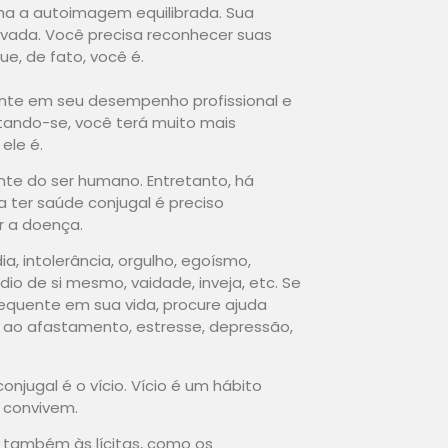
ha a autoimagem equilibrada. Sua
vada. Você precisa reconhecer suas
e, de fato, você é.
ente em seu desempenho profissional e
tando-se, você terá muito mais
ele é.
nte do ser humano. Entretanto, há
ra ter saúde conjugal é preciso
r a doença.
ia, intolerância, orgulho, egoísmo,
dio de si mesmo, vaidade, inveja, etc. Se
quente em sua vida, procure ajuda
m ao afastamento, estresse, depressão,
njugal é o vício. Vício é um hábito
 convivem.
o também às lícitas, como os