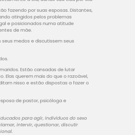
tão fazendo por suas esposas. Distantes,
uando atingidos pelos problemas
ugal e posicionados numa atitude
rentes de mãe.
s seus medos e discutissem seus
dos.
maridos. Estão cansadas de lutar
o. Elas querem mais do que o razoável,
itam nisso e estão dispostas a fazer o
esposa de pastor, psicóloga e
ducados para agir, indivíduos do sexo
amar, intervir, questionar, discutir
ional.