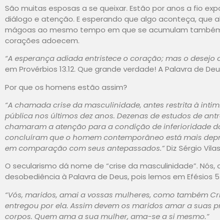
São muitas esposas a se queixar. Estão por anos a fio ex
diálogo e atenção. E esperando que algo aconteça, que a
mágoas ao mesmo tempo em que se acumulam também s
corações adoecem.
“A esperança adiada entristece o coração; mas o desejo 
em Provérbios 13.12. Que grande verdade! A Palavra de D
Por que os homens estão assim?
“A chamada crise da masculinidade, antes restrita à int
pública nos últimos dez anos. Dezenas de estudos de antr
chamaram a atenção para a condição de inferioridade d
concluíram que o homem contemporâneo está mais depri
em comparação com seus antepassados.”
Diz Sérgio Vila
O secularismo dá nome de “crise da masculinidade”. Nós,
desobediência à Palavra de Deus, pois lemos em Efésios 5.
“Vós, maridos, amai a vossas mulheres, como também Cri
entregou por ela. Assim devem os maridos amar a suas p
corpos. Quem ama a sua mulher, ama-se a si mesmo.”