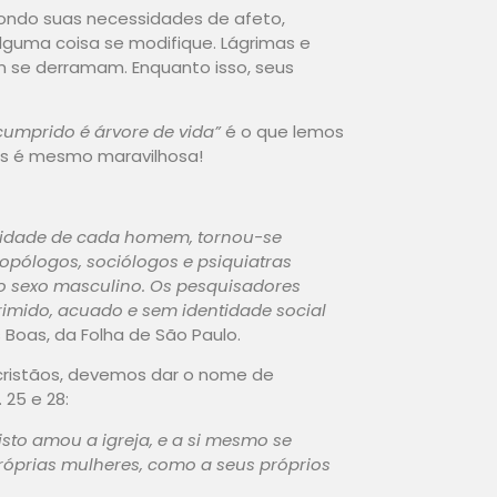
pondo suas necessidades de afeto,
lguma coisa se modifique. Lágrimas e
e derramam. Enquanto isso, seus
cumprido é árvore de vida”
é o que lemos
eus é mesmo maravilhosa!
imidade de cada homem, tornou-se
opólogos, sociólogos e psiquiatras
o sexo masculino. Os pesquisadores
mido, acuado e sem identidade social
s Boas, da Folha de São Paulo.
 cristãos, devemos dar o nome de
 25 e 28:
sto amou a igreja, e a si mesmo se
róprias mulheres, como a seus próprios