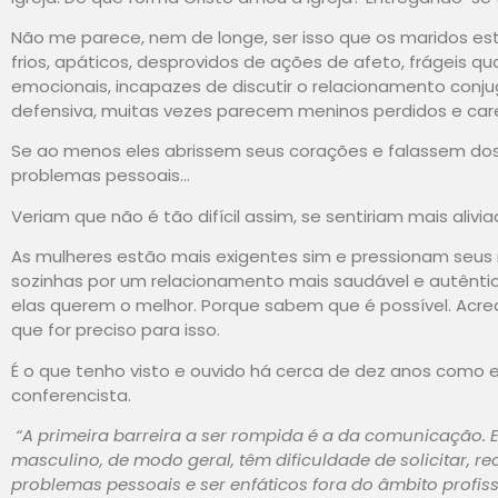
Não me parece, nem de longe, ser isso que os maridos es
frios, apáticos, desprovidos de ações de afeto, frágeis q
emocionais, incapazes de discutir o relacionamento conj
defensiva, muitas vezes parecem meninos perdidos e ca
Se ao menos eles abrissem seus corações e falassem do
problemas pessoais…
Veriam que não é tão difícil assim, se sentiriam mais alivia
As mulheres estão mais exigentes sim e pressionam seus 
sozinhas por um relacionamento mais saudável e autêntic
elas querem o melhor. Porque sabem que é possível. Acred
que for preciso para isso.
É o que tenho visto e ouvido há cerca de dez anos como 
conferencista.
“A primeira barreira a ser rompida é a da comunicação. E
masculino, de modo geral, têm dificuldade de solicitar, recl
problemas pessoais e ser enfáticos fora do âmbito profiss