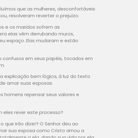
cluímos que as mulheres, desconfortáveis
u, resolveram reverter o prejuízo.
os e os maridos sofrem as
rra elas vêm derrubando muros,
seu espaço. Elas mudaram e estão
ão confusos em seus papéis, tocados em
am.
 explicação bem lógica, à luz do texto
 de amar suas esposas.
s homens repensar seus valores e
 eles rever este processo?
o que irão dizer? O Senhor deu ao
amar sua esposa como Cristo amou a
totalmente a ela, dando sua vida por ela.