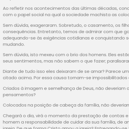
Ao refletir nos acontecimentos das últimas décadas, con
com o papel social na qual a sociedade machista as coloco
Sem dúvida, exageraram. Sobretudo, o casamento, os filh
consequências. Entretanto, temos de admirar com que ga
adequando-se às exigências cotidianas e conquistando 
mudando.
Sem dúvida, isto mexeu com o brio dos homens. Eles est
seus sentimentos, mas não sabem o que fazer; paralisar
Diante de tudo isso eles deixaram de se amar? Parece uma
citado acima. Por essa causa tornam-se impossibilitados
Criados à imagem e semelhança de Deus, não deveriam o
pensamentos?
Colocados na posição de cabeça da família, não deveriam
Chegará o dia, virá o momento da prestação de contas e 
homem a responsabilidade de cuidar da sua família, de 
igreja. De que forma Cristo amou a igreja? Entregando-se 