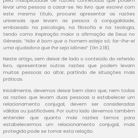
pela multiplicidade de razões conhecidas que podem
levar uma pessoa a casar-se. No livro que escrevi com
este mesmo título, procurei apresentar as razões
universais que levam as pessoa à conjugalidade,
embasado na psicologia, na filosofia e na teologia,
tendo como inspiração maior a afirmação de Deus no
Gênesis: “
Não é bom que o homem esteja só; far-lhe-ei
uma ajudadora que lhe seja idônea
” (Gn 2.18).
Neste artigo, sem deixar de lado o conteúdo do referido
livro, apresentarei outras razões que podem levam
muitas pessoas ao altar, partindo de situações mais
práticas.
Inicialmente, devemos deixar bem claro que, nem todas
as razões que levam duas pessoas a estabelecer um
relacionamento conjugal, devem ser consideradas
válidas ou justificáveis. Por outro lado devemos também
entender que quanto mais razões temos para
estabelecermos um relacionamento conjugal, mais
protegida pode se tornar esta relação.