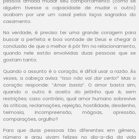
pessoa amada mudar seu comportamento (como se
alguém tivesse a capacidade de mudar o outro)
acabam por unir um casal pelos laços sagrados do
casamento.
Na verdade, é preciso ter uma grande coragem para
buscar a perfeita e boa vontade de Deus e chegar à
conclusão de que o melhor é pôr fim no relacionamento,
quando nele estão envolvidas duas pessoas que se
gostam tanto.
Quando o assunto é o coração, é difícil usar a razão. Às
vezes, a cabeça avisa: “
Isso não vai dar certo!
” Mas o
coração responde: “
Amar basta
”. O amor basta sim,
quando o outro é aceito do jeitinho que é, sem
restrições; caso contrário, qual amor humano sobrevive
às críticas, reclamações, rejeição, hostilidade, desdenho,
teimosia, incompreensão, mágoas, opressão,
comparações, orgulho?
Para que duas pessoas tão diferentes em gênero,
número e grau vivam felizes no dia-a-dia da vida