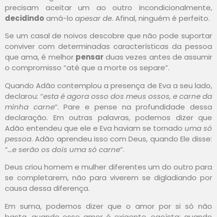
precisam aceitar um ao outro incondicionalmente,
decidindo
amá-lo
apesar de
. Afinal, ninguém é perfeito.
Se um casal de noivos descobre que não pode suportar
conviver com determinadas características da pessoa
que ama, é melhor
pensar
duas vezes antes de assumir
o compromisso “até que a morte os separe”.
Quando Adão contemplou a presença de Eva a seu lado,
declarou: “
esta é agora osso dos meus ossos, e carne da
minha carne
”. Pare e pense na profundidade dessa
declaração. Em outras palavras, podemos dizer que
Adão entendeu que ele e Eva haviam se tornado
uma só
pessoa
. Adão aprendeu isso com Deus, quando Ele disse:
“
…e serão os dois uma só carne
”.
Deus criou homem e mulher diferentes um do outro para
se completarem, não para viverem se digladiando por
causa dessa diferença.
Em suma, podemos dizer que o amor por si só não
basta, quando esse amor é exigente, egoísta; quando