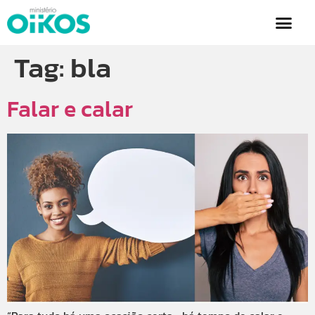
Tag:
bla
Falar e calar