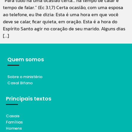
“Para tudo há uma ocasião certa… há tempo de calar e
tempo de falar.” (Ec 3.1,7) Certa ocasião, com uma esposa
ao telefone, eu lhe dizia: Esta é uma hora em que você
deve se calar, ficar quieta, em oração. Esta é a hora do
Espírito Santo agir no coração de seu marido. Alguns dias
[…]
Quem somos
Sobre o ministério
Casal Bifano
Principais textos
Casais
Famílias
Homens