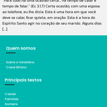
“Para tudo há uma ocasião certa… há tempo de calar e
tempo de falar.” (Ec 3.1,7) Certa ocasião, com uma esposa
ao telefone, eu lhe dizia: Esta é uma hora em que você
deve se calar, ficar quieta, em oração. Esta é a hora do
Espírito Santo agir no coração de seu marido. Alguns dias
[…]
Quem somos
Sobre o ministério
Casal Bifano
Principais textos
Casais
Famílias
Homens